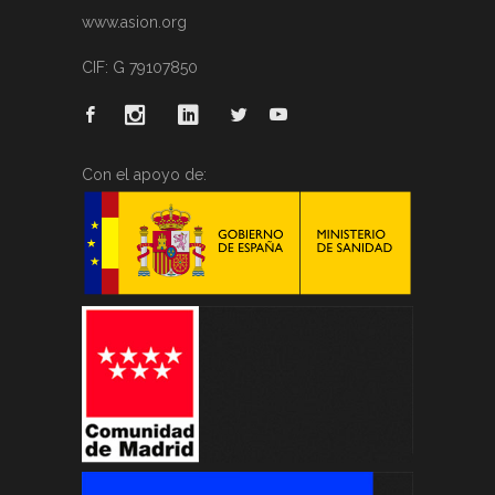
www.asion.org
CIF: G 79107850
Con el apoyo de: