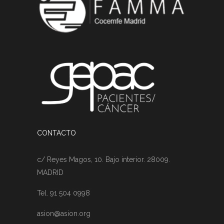
CONTACTO
c/ Reyes Magos, 10. Bajo interior. 28009.
MADRID
Tel. 91 504 0998
asion@asion.org