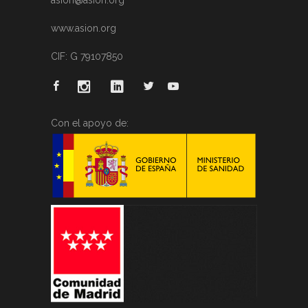
asion@asion.org
www.asion.org
CIF: G 79107850
Con el apoyo de: