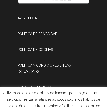
AVISO LEGAL
POLITICA DE PRIVACIDAD
POLITICA DE COOKIES
POLITICA Y CONDICIONES EN LAS
DONACIONES
CANAL DE DENUNCIAS
Utilizamos cookies propias y de terceros para mejorar nuestros
servicios, realizar análisis estadísticos sobre los hábitos de
REGISTRO DE ACTIVIDADES DE
navegación de nuestros usuarios y facilitar la interacción con