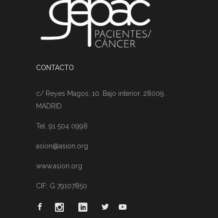
CONTACTO
c/ Reyes Magos, 10. Bajo interior. 28009.
MADRID
Tel. 91 504 0998
asion@asion.org
www.asion.org
CIF: G 79107850