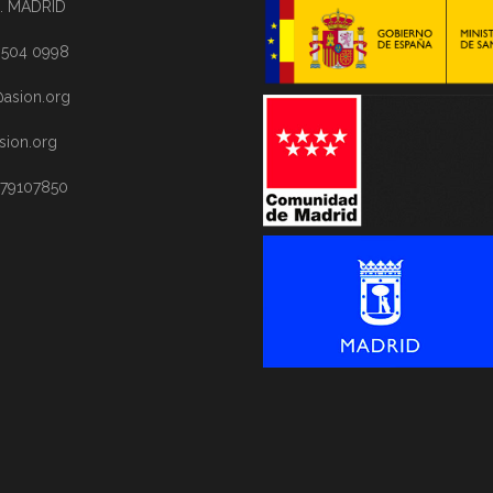
. MADRID
1 504 0998
asion.org
sion.org
 79107850