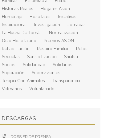
Familias
Fisioterapia
Fútbol
Historias Reales
Hogares Asion
Homenaje
Hospitales
Iniciativas
Inspiracional
Investigación
Jornadas
La Hucha De Tomás
Normalización
Ocio Hospitalario
Premios ASION
Rehabilitación
Respiro Familiar
Retos
Secuelas
Sensibilización
Shiatsu
Socios
Solidaridad
Solidarios
Superación
Supervivientes
Terapia Con Animales
Transparencia
Veteranos
Voluntariado
DESCARGAS
DOSSIER DE PRENSA