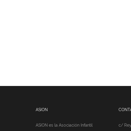
ASION
CONT
ASION es la Asociación Infantil
c/ Rey