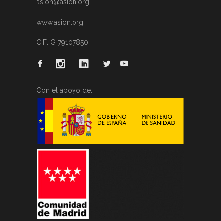
asion@asion.org
www.asion.org
CIF: G 79107850
Con el apoyo de: