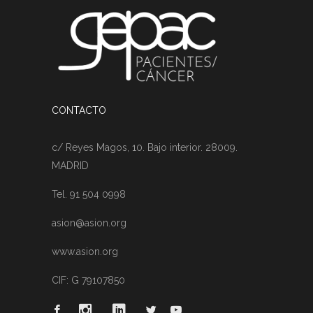
CONTACTO
c/ Reyes Magos, 10. Bajo interior. 28009.
MADRID
Tel. 91 504 0998
asion@asion.org
www.asion.org
CIF: G 79107850