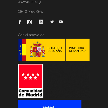
www.asion.org
CIF: G 79107850
Con el apoyo de: