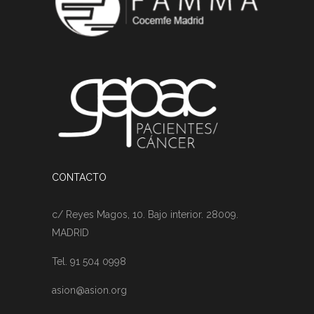
CONTACTO
c/ Reyes Magos, 10. Bajo interior. 28009.
MADRID
Tel. 91 504 0998
asion@asion.org