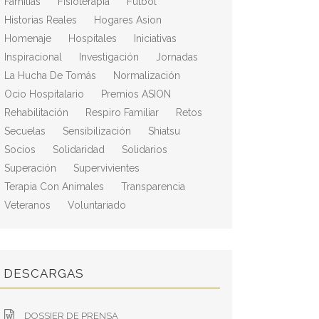
Familias
Fisioterapia
Fútbol
Historias Reales
Hogares Asion
Homenaje
Hospitales
Iniciativas
Inspiracional
Investigación
Jornadas
La Hucha De Tomás
Normalización
Ocio Hospitalario
Premios ASION
Rehabilitación
Respiro Familiar
Retos
Secuelas
Sensibilización
Shiatsu
Socios
Solidaridad
Solidarios
Superación
Supervivientes
Terapia Con Animales
Transparencia
Veteranos
Voluntariado
DESCARGAS
DOSSIER DE PRENSA