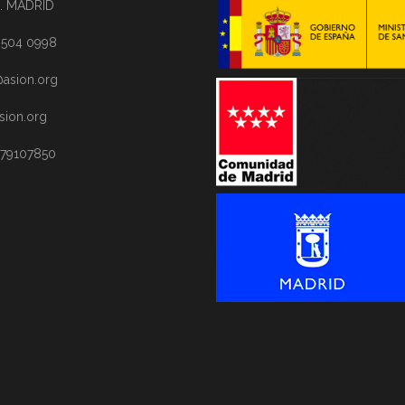
. MADRID
1 504 0998
asion.org
sion.org
 79107850