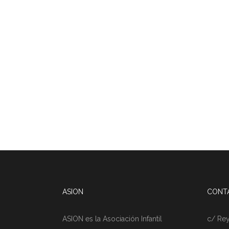
ASION
CONT
ASION es la Asociación Infantil
c/ Rey