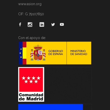
www.asion.org
CIF: G 79107850
Con el apoyo de: