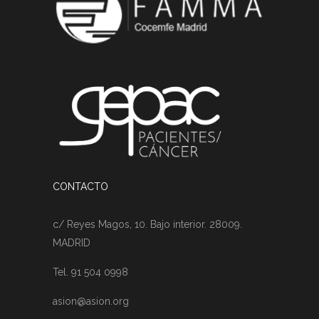
CONTACTO
c/ Reyes Magos, 10. Bajo interior. 28009.
MADRID
Tel. 91 504 0998
asion@asion.org