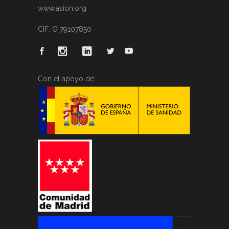
www.asion.org
CIF: G 79107850
Con el apoyo de: