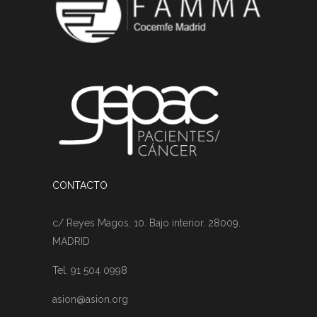
CONTACTO
c/ Reyes Magos, 10. Bajo interior. 28009.
MADRID
Tel. 91 504 0998
asion@asion.org