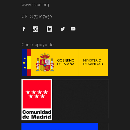
www.asion.org
CIF: G 79107850
Con el apoyo de: