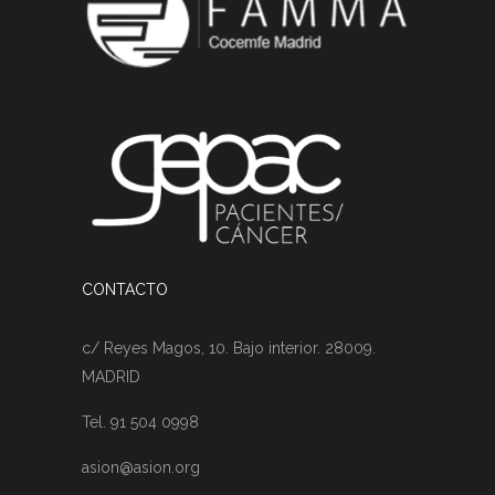
CONTACTO
c/ Reyes Magos, 10. Bajo interior. 28009.
MADRID
Tel. 91 504 0998
asion@asion.org