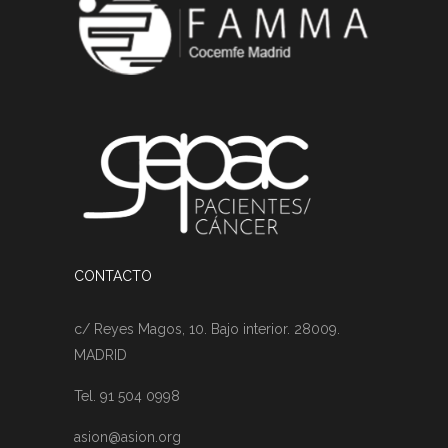
CONTACTO
c/ Reyes Magos, 10. Bajo interior. 28009.
MADRID
Tel. 91 504 0998
asion@asion.org