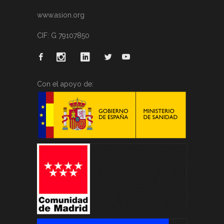
www.asion.org
CIF: G 79107850
Con el apoyo de: