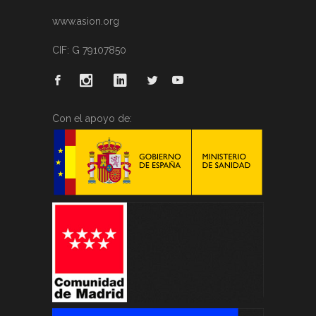
www.asion.org
CIF: G 79107850
Con el apoyo de: