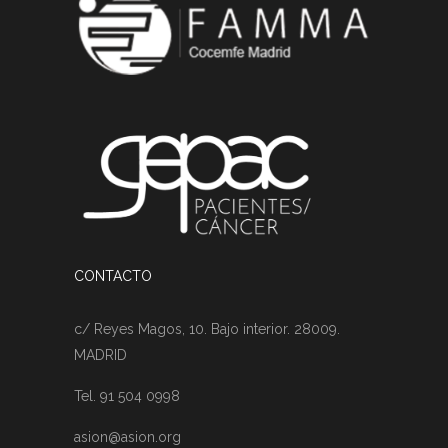
CONTACTO
c/ Reyes Magos, 10. Bajo interior. 28009.
MADRID
Tel. 91 504 0998
asion@asion.org