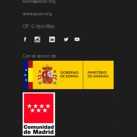
asion@asion.org
www.asion.org
CIF: G 79107850
Con el apoyo de: