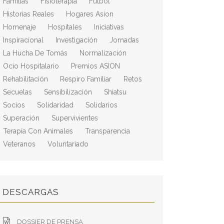
Familias
Fisioterapia
Fútbol
Historias Reales
Hogares Asion
Homenaje
Hospitales
Iniciativas
Inspiracional
Investigación
Jornadas
La Hucha De Tomás
Normalización
Ocio Hospitalario
Premios ASION
Rehabilitación
Respiro Familiar
Retos
Secuelas
Sensibilización
Shiatsu
Socios
Solidaridad
Solidarios
Superación
Supervivientes
Terapia Con Animales
Transparencia
Veteranos
Voluntariado
DESCARGAS
DOSSIER DE PRENSA