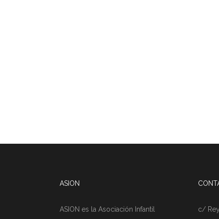
ASION
CONT
ASION es la Asociación Infantil
c/ Rey