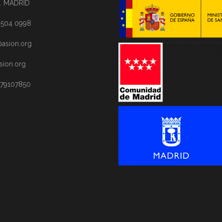
. MADRID
1 504 0998
asion.org
sion.org
 79107850