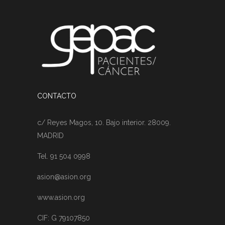
CONTACTO
c/ Reyes Magos, 10. Bajo interior. 28009.
MADRID
Tel. 91 504 0998
asion@asion.org
www.asion.org
CIF: G 79107850