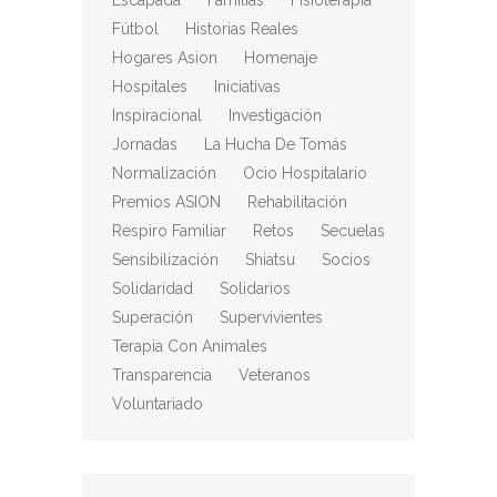
Escapada
Familias
Fisioterapia
Fútbol
Historias Reales
Hogares Asion
Homenaje
Hospitales
Iniciativas
Inspiracional
Investigación
Jornadas
La Hucha De Tomás
Normalización
Ocio Hospitalario
Premios ASION
Rehabilitación
Respiro Familiar
Retos
Secuelas
Sensibilización
Shiatsu
Socios
Solidaridad
Solidarios
Superación
Supervivientes
Terapia Con Animales
Transparencia
Veteranos
Voluntariado