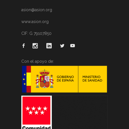
asion@asion.org
www.asion.org
CIF: G 79107850
Con el apoyo de: