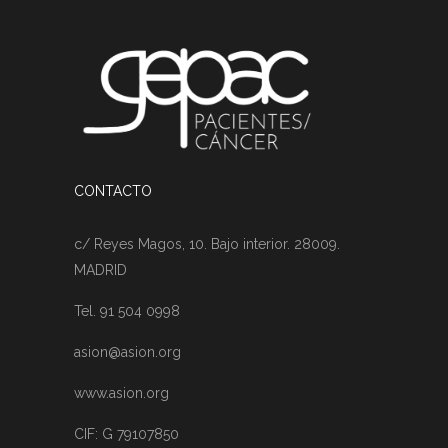
CONTACTO
c/ Reyes Magos, 10. Bajo interior. 28009.
MADRID
Tel. 91 504 0998
asion@asion.org
www.asion.org
CIF: G 79107850