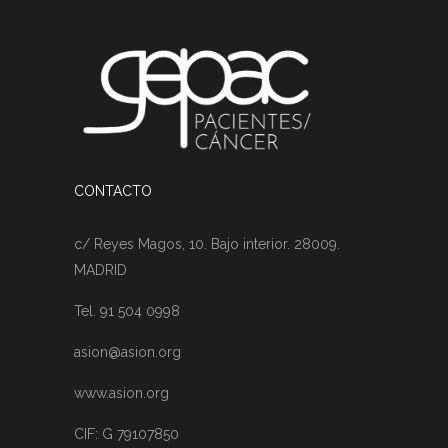
CONTACTO
c/ Reyes Magos, 10. Bajo interior. 28009.
MADRID
Tel. 91 504 0998
asion@asion.org
www.asion.org
CIF: G 79107850