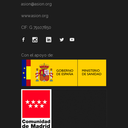
asion@asion.org
www.asion.org
CIF: G 79107850
Con el apoyo de: