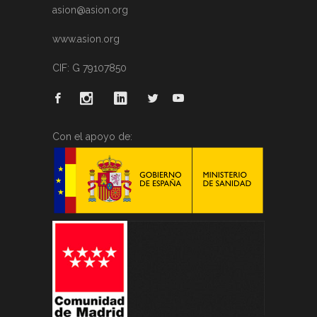
asion@asion.org
www.asion.org
CIF: G 79107850
Con el apoyo de: