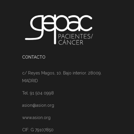
CONTACTO
c/ Reyes Magos, 10. Bajo interior. 28009.
MADRID
Tel. 91 504 0998
asion@asion.org
www.asion.org
CIF: G 79107850