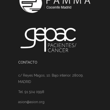
CONTACTO
c/ Reyes Magos, 10. Bajo interior. 28009.
MADRID
Tel. 91 504 0998
asion@asion.org