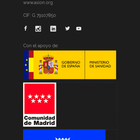
www.asion.org
CIF: G 79107850
Con el apoyo de: