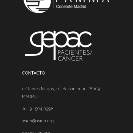
CONTACTO
c/ Reyes Magos, 10. Bajo interior. 28009.
MADRID
Tel. 91 504 0998
asion@asion.org
www.asion.org