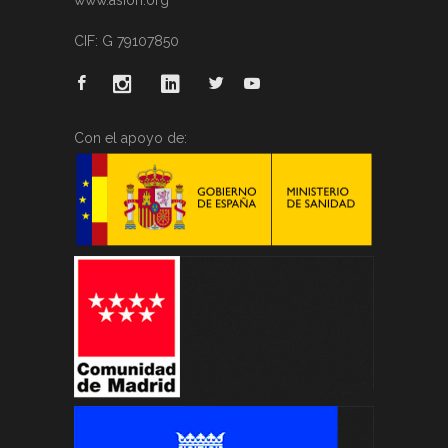
CIF: G 79107850
Con el apoyo de: