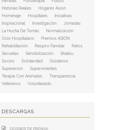
Familias
Fisioterapia
Fútbol
Historias Reales
Hogares Asion
Homenaje
Hospitales
Iniciativas
Inspiracional
Investigación
Jornadas
La Hucha De Tomás
Normalización
Ocio Hospitalario
Premios ASION
Rehabilitación
Respiro Familiar
Retos
Secuelas
Sensibilización
Shiatsu
Socios
Solidaridad
Solidarios
Superación
Supervivientes
Terapia Con Animales
Transparencia
Veteranos
Voluntariado
DESCARGAS
DOSSIER DE PRENSA