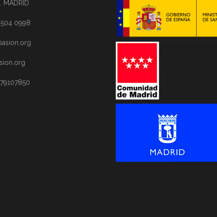
. MADRID
1 504 0998
asion.org
sion.org
 79107850