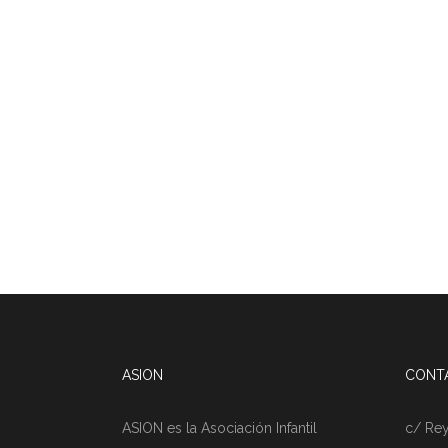
ASION
CONT
ASION es la Asociación Infantil
c/ Rey