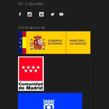
CIF: G 79107850
Con el apoyo de: