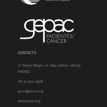
CONTACTO
c/ Reyes Magos, 10. Bajo interior. 28009.
MADRID
Tel. 91 504 0998
asion@asion.org
www.asion.org