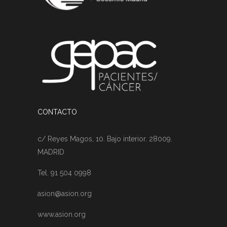
CONTACTO
c/ Reyes Magos, 10. Bajo interior. 28009.
MADRID
Tel. 91 504 0998
asion@asion.org
www.asion.org