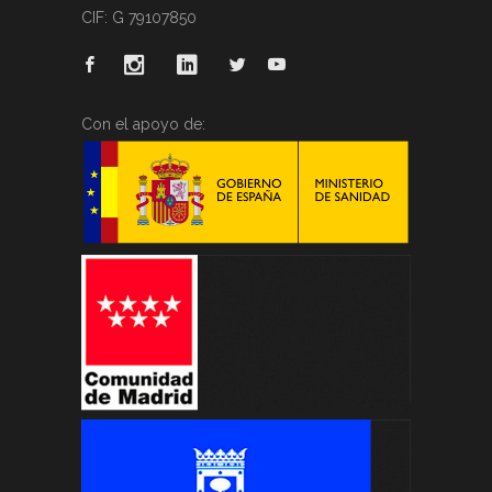
CIF: G 79107850
Con el apoyo de: