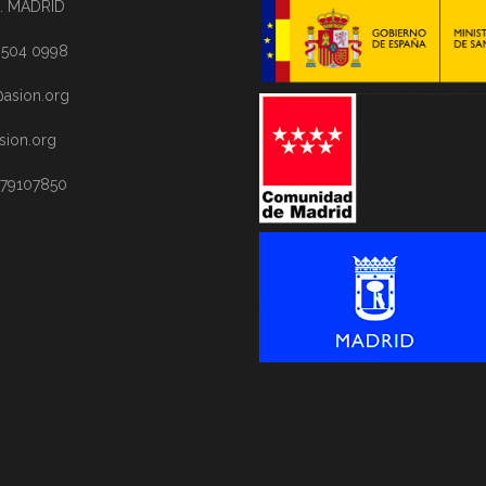
. MADRID
1 504 0998
asion.org
sion.org
 79107850