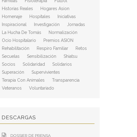
Familias
Fisioterapia
Fútbol
Historias Reales
Hogares Asion
Homenaje
Hospitales
Iniciativas
Inspiracional
Investigación
Jornadas
La Hucha De Tomás
Normalización
Ocio Hospitalario
Premios ASION
Rehabilitación
Respiro Familiar
Retos
Secuelas
Sensibilización
Shiatsu
Socios
Solidaridad
Solidarios
Superación
Supervivientes
Terapia Con Animales
Transparencia
Veteranos
Voluntariado
DESCARGAS
DOSSIER DE PRENSA