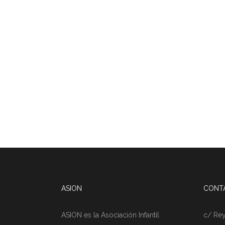
ASION
CONT
ASION es la Asociación Infantil
c/ Rey