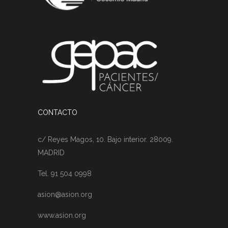
CONTACTO
c/ Reyes Magos, 10. Bajo interior. 28009.
MADRID
Tel. 91 504 0998
asion@asion.org
www.asion.org