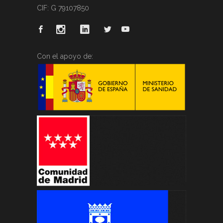
CIF: G 79107850
Con el apoyo de: