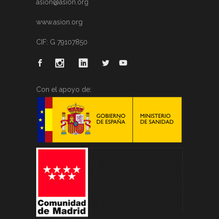
asion@asion.org
www.asion.org
CIF: G 79107850
Con el apoyo de: