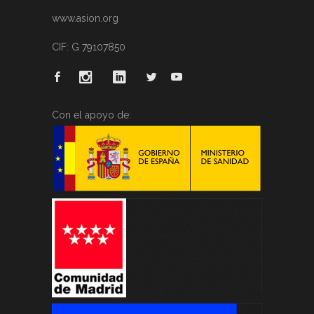
www.asion.org
CIF: G 79107850
Con el apoyo de: