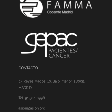
CONTACTO
c/ Reyes Magos, 10. Bajo interior. 28009.
MADRID
Tel. 91 504 0998
asion@asion.org