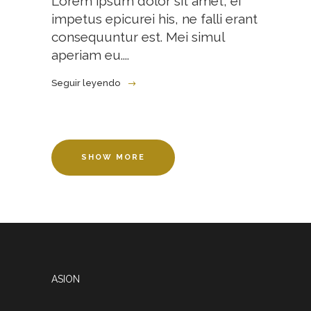
Lorem ipsum dolor sit amet, ei
impetus epicurei his, ne falli erant
consequuntur est. Mei simul
aperiam eu....
Seguir leyendo
SHOW MORE
ASION