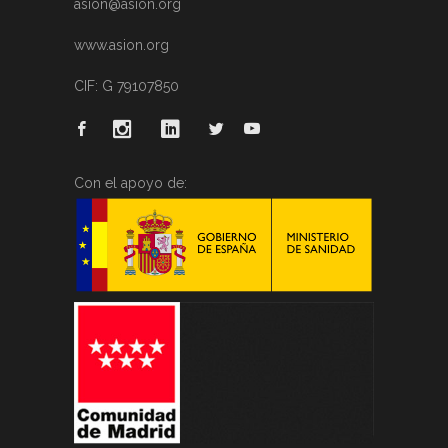
asion@asion.org
www.asion.org
CIF: G 79107850
Con el apoyo de: