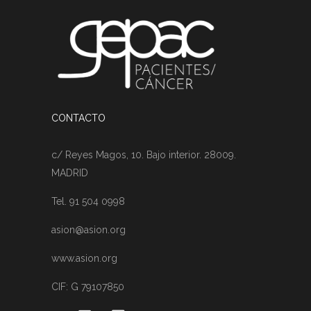
CONTACTO
c/ Reyes Magos, 10. Bajo interior. 28009.
MADRID
Tel. 91 504 0998
asion@asion.org
www.asion.org
CIF: G 79107850